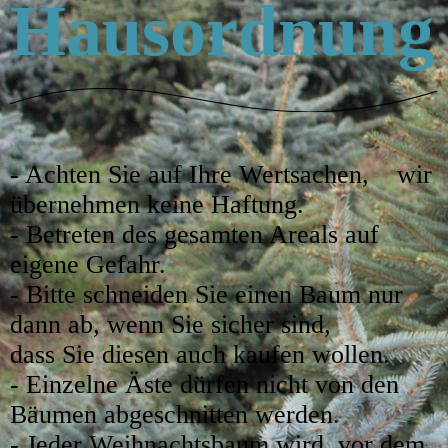
Hausordnung
- Achten Sie auf Ihre Wertsachen, wir
übernehmen keine Haftung.
- Betreten des gesamten Areals auf
eigene Gefahr.
- Bitte schneiden Sie einen Baum nur
dann ab, wenn Sie sicher sind,
dass Sie diesen auch kaufen wollen.
- Einzelne Äste dürfen nicht von den
Bäumen abgeschnitten werden.
- Jeder Weihnachtsbaum wird, vor dem