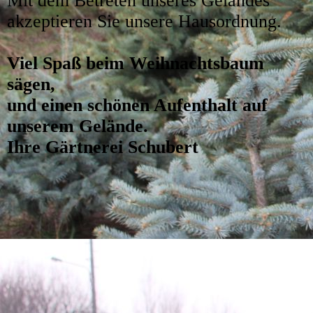
Mit dem Betreten unseres Geländes
akzeptieren Sie unsere Hausordnung.
Viel Spaß beim Weihnachtsbaum
sägen,
und einen schönen Aufenthalt auf
unserem Gelände.
Ihre Gärtnerei Schubert