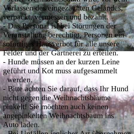
Verlassen des eingezäunten Geländes,
verpackt, vermessen und bezahlt.
- Das Personal ist bei Störungen der
Veranstaltung berechtigt, Personen ein
sofortiges Hausverbot für alle unsere
Felder und der Gärtnerei zu erteilen.
- Hunde müssen an der kurzen Leine
geführt und Kot muss aufgesammelt
werden.
- Bitte achten Sie darauf, dass Ihr Hund
nicht gegen die Weihnachtsbäume
pinkelt! Sie möchten auch keinen
angepinkelten Weihnachtsbaum ins
Auto laden.
- Bei Unfällen jeglicher Art übernehmen