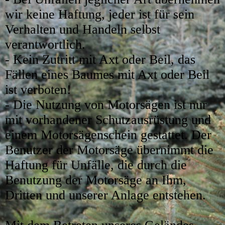
wir keine Haftung, jeder ist für sein
Verhalten und Handeln selbst
verantwortlich.
- Kein Zutritt mit Axt oder Beil, das
Fällen eines Baumes mit Axt oder Beil
ist verboten!
- Die Nutzung von Motorsägen ist nur
mit vorhandener Schutzausrüstung und
einem Motorsägenschein gestattet. Der
Benutzer der Motorsäge übernimmt die
Haftung für Unfälle, die durch die
Benutzung der Motorsäge an Ihm,
Dritten und unserer Anlage entstehen.