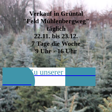
Verkauf in Grüntal
"Feld Mühlenbergweg"
täglich
22.11. bis 23.12.
7 Tage die Woche
9 Uhr - 16 Uhr
Klick! Zu unserer Gärtnerei
Webseite